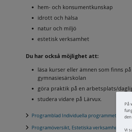
hem- och konsumentkunskap
idrott och hälsa
natur och miljö
estetisk verksamhet
Du har också möjlighet att:
läsa kurser eller ämnen som finns på
gymnasiesärskolan
göra praktik på en arbetsplats/dagl
studera vidare på Lärvux.
På 
fung
pdf, 4.5 MB, öppnas i nytt fönster.
Programblad Individuella programmet
den
pdf, 167.9 kB, öppnas i nytt fönster.
Programöversikt, Estetiska verksamheter läs
Vi s