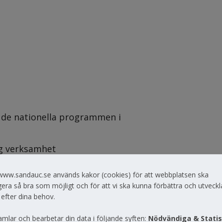
 de nationella programmen i 
ig verksamhet
www.sandauc.se används kakor (cookies) för att webbplatsen ska
era så bra som möjligt och för att vi ska kunna förbättra och utveckl
 efter dina behov.
år 26/27
amlar och bearbetar din data i följande syften:
Nödvändiga & Statis