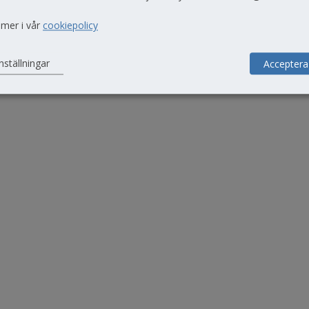
läsår 26/27
 mer i vår
cookiepolicy
nställningar
Acceptera
t