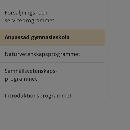
Försäljnings- och
serviceprogrammet
Anpassad gymnasieskola
Natur­vetenskaps­programmet
Samhälls­vetenskaps­
programmet
Introduktionsprogrammet