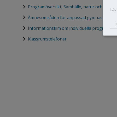
pdf, 167.9 kB.
Programöversikt, Samhälle, natur och språk 
Läs
Länk till annan webbplats.
Ämnesområden för anpassad gymnasieskola
I
Länk till annan webbplats.
Informationsfilm om individuella programme
Klassrumstelefoner