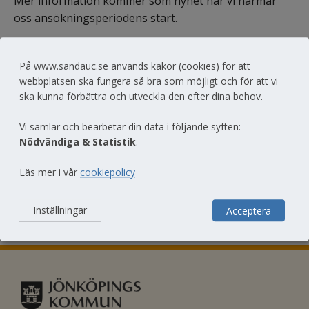
Mer information kommer som nyhet när vi närmar 
oss ansökningsperiodens start.
På www.sandauc.se används kakor (cookies) för att
webbplatsen ska fungera så bra som möjligt och för att vi
Dela
ska kunna förbättra och utveckla den efter dina behov.
Vi samlar och bearbetar din data i följande syften:
Nödvändiga & Statistik
.
Läs mer i vår
cookiepolicy
Till toppen av sidan
Inställningar
Acceptera