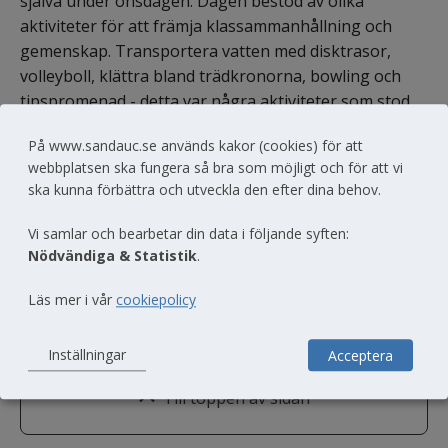
själva under onsdagen. Dagen bestod av olika 
aktiviteter för att främja klassammanhållning och 
gemenskap. Transportera vatten med disktrasor, 
volleyboll, klättra bland trädkronorna, bowling och 
tipspromenad - detta var några aktiviteter som stod 
på programmet.
På www.sandauc.se används kakor (cookies) för att
webbplatsen ska fungera så bra som möjligt och för att vi
ska kunna förbättra och utveckla den efter dina behov.
Dela
Vi samlar och bearbetar din data i följande syften:
Nödvändiga & Statistik
.
Läs mer i vår
cookiepolicy
Inställningar
Acceptera
Till toppen av sidan