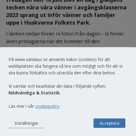
tecken nära våra vänner i avgångsklasserna 
2023 sprang ut inför vänner och familjer 
uppe i Huskvarna Folkets Park.
I länken nedan finner ni foton från dagen - ni finner 
även pristagarna när det kommer till den 
stipendieutdelning som ägde rum uppe i 
Kungsporten.
På www.sandauc.se används kakor (cookies) för att
webbplatsen ska fungera så bra som möjligt och för att vi
Länk till annan webbplats, öppnas i nytt
Studenten 2023
ska kunna förbättra och utveckla den efter dina behov.
Vi samlar och bearbetar din data i följande syften:
Nödvändiga & Statistik
.
Dela
Läs mer i vår
cookiepolicy
Inställningar
Acceptera