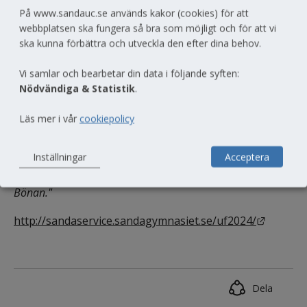
På www.sandauc.se används kakor (cookies) för att
försäljningsframgångar. Vi ser stor framtidspotential. 
webbplatsen ska fungera så bra som möjligt och för att vi
Grattis See Sell UF!"
ska kunna förbättra och utveckla den efter dina behov.
Även i kategorin "Årets monter" gick Sandagymnasiet 
Vi samlar och bearbetar din data i följande syften:
segrande ur striden när "Bästa bönan" fullständigt 
Nödvändiga & Statistik
.
charmade juryn och där motiveringen löd som följer:
Läs mer i vår
cookiepolicy
"Ett besök i montern innebar en både mental och fysisk 
smakresa. Med ett inledande smakprov i en inspirerande 
Inställningar
Acceptera
miljö togs vi vidare till en utlottning och ett avslutande köp. 
Årets vinnare är inte bara bästa montern utan även Bästa 
Bönan."
Länk til
http://sandaservice.sandagymnasiet.se/uf2024/
Dela