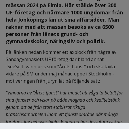
mässan 2024 på Elmia. Här ställde över 300 
UF-företag och närmare 1000 ungdomar från 
hela Jönköpings län ut sina affärsidéer. Man 
räknar med att mässan besöks av ca 6500 
personer från länets grund- och 
gymnasieskolor, näringsliv och politik.
På länken nedan kommer ett axplock från några av 
Sandagymnasiets UF företag där bland annat 
"SeeSell" vann pris som "Årets tjänst" och ska tävla 
vidare på SM under maj månad uppe i Stockholm - 
motiveringen från juryn lät på följande sätt:
"Vinnarna av "Årets tjänst" har modet att våga ta betalt för 
sina tjänster och visar på både mognad och kvalitetstänk 
genom att de från start etablerat riktiga 
branschsamarbeten inom ett tjänsteområde där många 
företag idag behöver hjälp. Vinnarna har dessutom lyckats 
skapa löpande intäkter som resulterat i betydande 