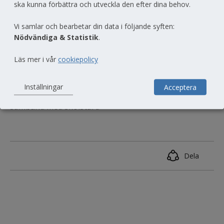
Åk 3 gymnasiet samlas i angiven sal kl. 10:00 - se 
ska kunna förbättra och utveckla den efter dina behov.
schema via Vklass (Vklass-schemat kommer att synas 
Vi samlar och bearbetar din data i följande syften:
ca en vecka innan skolstart).
Nödvändiga & Statistik
.
Elever på Individuella programmet får info via brev.
Läs mer i vår
cookiepolicy
RIG/NIU-elever som är inflyttade och bor i skolans 
elevboende får information från skolans 
Inställningar
Acceptera
boendeinstruktörer kring inflytt och aktiviteter i 
samband med skolstart.
Dela