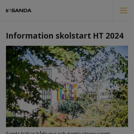
Information skolstart HT 2024
Sanda hälsar både nya och gamla elever varmt 