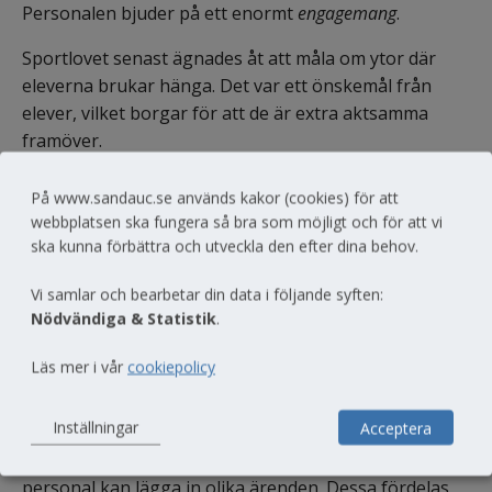
Personalen bjuder på ett enormt 
engagemang
.
Sportlovet senast ägnades åt att måla om ytor där 
eleverna brukar hänga. Det var ett önskemål från 
elever, vilket borgar för att de är extra aktsamma 
framöver.
Hur kan en arbetsdag se ut för dig?
På www.sandauc.se används kakor (cookies) för att
Om dagsprogrammet tillåter börjar dagen med en 
webbplatsen ska fungera så bra som möjligt och för att vi
ska kunna förbättra och utveckla den efter dina behov.
kaffestund på Jamilas café (skolcaféet) tillsammans 
med resten av tankesmedjan (kollegorna) som en 
Vi samlar och bearbetar din data i följande syften:
tidigare chef döpte gruppen till. Gänget består av en 
Nödvändiga & Statistik
.
handfull medlemmar, två prospect och några 
hangarounds. Samtalen når inte kärnfysiknivå alla 
Läs mer i vår
cookiepolicy
dagar, men 
glädjen
 som kännetecknar mötet lever vi 
på hela dagen.
Inställningar
Acceptera
Vi vaktmästare har en servicesida på nätet, där all 
personal kan lägga in olika ärenden. Dessa fördelas 