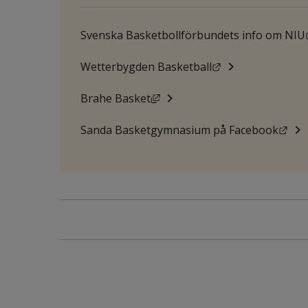
Svenska Basketbollförbundets info om NIU
Länk till annan 
Wetterbygden Basketball
Länk till annan webbplats, öp
Brahe Basket
Län
Sanda Basketgymnasium på Facebook