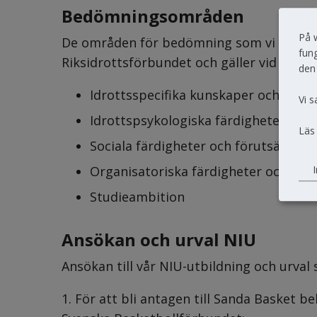
Bedömningsområden
På 
De områden för bedömning som vi använde
fung
Riksidrottsförbundet och gäller vid NIU o
den
Idrottsspecifika kunskaper och färdi
Vi s
Idrottspsykologiska färdigheter och 
Läs
Sociala färdigheter och förutsättnin
Organisatoriska färdigheter och för
I
Studieambition
Ansökan och urval NIU
Ansökan till vår NIU-utbildning och urval s
1. För att bli antagen till Sanda Basket beh