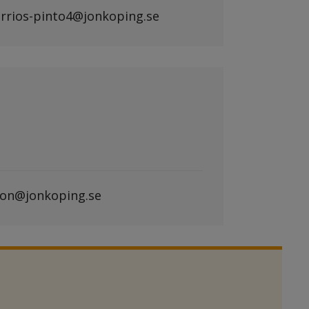
arrios-pinto4@jonkoping.se
kson@jonkoping.se