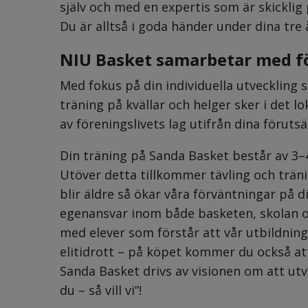
själv och med en expertis som är skicklig 
Du är alltså i goda händer under dina tre 
NIU Basket samarbetar med f
Med fokus på din individuella utveckling så
träning på kvällar och helger sker i det lo
av föreningslivets lag utifrån dina föruts
Din träning på Sanda Basket består av 3–4
Utöver detta tillkommer tävling och tränin
blir äldre så ökar våra förväntningar på d
egenansvar inom både basketen, skolan och
med elever som förstår att vår utbildnin
elitidrott – på köpet kommer du också att 
Sanda Basket drivs av visionen om att utvec
du – så vill vi”!