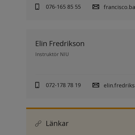
076-165 85 55
francisco.b
Elin Fredrikson
Instruktör NIU
072-178 78 19
elin.fredri
Länkar