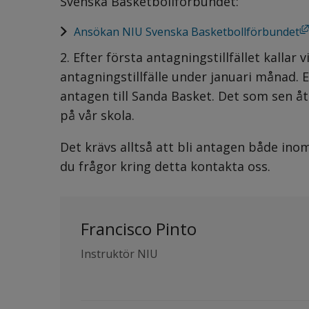
Svenska Basketbollförbundet:
Länk till annan webbplats, öppnas i nytt fönster
Ansökan NIU Svenska Basketbollförbundet
2. Efter första antagningstillfället kallar 
antagningstillfälle under januari månad. Ef
antagen till Sanda Basket. Det som sen åt
på vår skola.
Det krävs alltså att bli antagen både ino
du frågor kring detta kontakta oss.
Francisco Pinto
Instruktör NIU