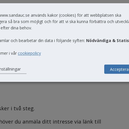
www.sandauc.se används kakor (cookies) för att webbplatsen ska
r vid antagningen är framtagna av 
era så bra som möjligt och för att vi ska kunna förbättra och utveckl
ch RIG:
 efter dina behov.
gheter
amlar och bearbetar din data i följande syften:
Nödvändiga & Statis
förutsättningar
 mer i vår
cookiepolicy
gar
utsättningar
nställningar
Acceptera
ker i två steg.
över du anmäla ditt intresse via länk till 